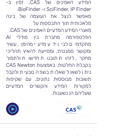
המידע האמינים של CAS. זמין ב-
SciFinder, IP Finder ו- BioFinder.
מאפשר לנצל את העוצמה של בינה
מלאכותית תוך התבססות על
מאגרי המידע המדעיים האמינים של CAS.
הפלטפורמה מחברת בין מודלי AI
מתקדמים לבין ידע מדעי מהימן, עשיר
ומקושר סמנטית, ומסייעת להאיץ תהליכי
מחקר, לזהות תובנות חדשות ולתמוך
בקבלת החלטות. באמצעות CAS Newton
ניתן לשאול שאלות בשפה טבעית ולקבל
תשובות מבוססות נתונים, עם שקיפות
למקורות המידע והקשרים המדעיים
שעליהם הן נשענות.