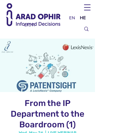
EN
HE
From the IP
Department to the
Boardroom (1)
Wed, May 26
  |  
LIVE WEBINAR