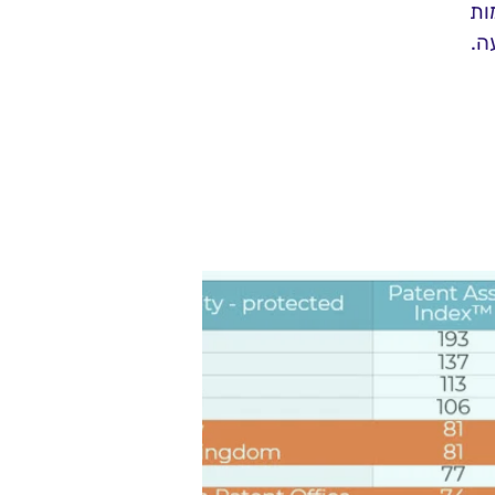
ות
ה.