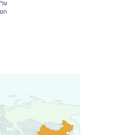
על"
הטכ