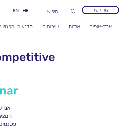
צור קשר
EN
HE
ארד-אופיר
אודות
שירותים
סדנאות ומפגשים
ompetitive
inar
אנו ש
המציג
פטנטים