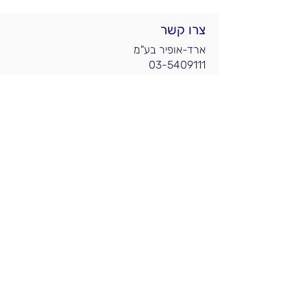
צרו קשר
ארד-אופיר בע"מ
03-5409111
info@arad-ophir.co.il
הפנינה 8, רעננה
הצטרפות לרשימת תפוצה
מידע לפי תחומים
אקדמיה
עורכי דין
עורכי פטנטים
תעשיה וחברות
אנליסטים וחברות חקירות