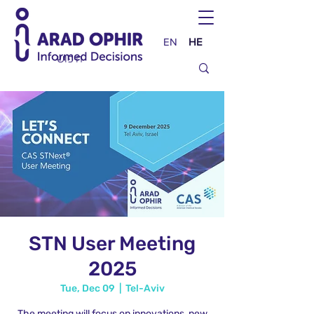
EN
HE
STN User Meeting
2025
Tue, Dec 09
  |  
Tel-Aviv
The meeting will focus on innovations, new