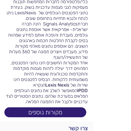
כלי/פלטפורמה לחברות המחפשות תובנות
מעמיקות לגבי מגמות עדכניות בשוק. בעזרת
נתוני הפטנטים הגולמיים של LexisNexis ניתן
לנתח ולנבא תחזיות בתחומים שונים.
חברתSignals Analytics הינה חברה
ישראלית- אמריקאית אשר אוספת נתונים
גולמיים, מעבדת והופכת אותם למידע שמהווה
בסיס לקבלת החלטות חכמות בארגונים
השונים. הם אוספים נתונים מאלפי מקורות
מידע, מעבדים ויוצרים תמונה של 360 מעלות
של התעשייה/הענף.
אחד המקורות החשובים הינו נתוני הפטנטים,
המהווים דרך יעילה לזהות מגמות מוקדמות
והתקדמות טכנולוגית שעשויה להיות
משמעותית ללקוחות. הבסיס לפטנטים הינו
שירות של
Nexis
Lexis
הנקרא
IPDD
המאפשר לשלב את נתונים הגולמיים
המלאים במערכת שלהם. נתונים הסטוריים לצד
עדכניים ולקבל את התמונה המלאה.
מקורות נוספים
צרו קשר