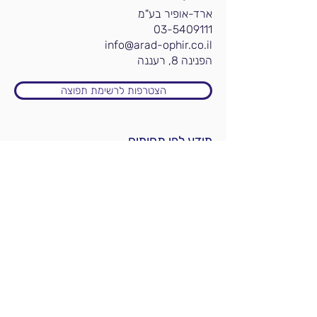
ארד-אופיר בע"מ
03-5409111
info@arad-ophir.co.il
הפנינה 8, רעננה
הצטרפות לרשימת תפוצה
מידע לפי תחומים
אקדמיה
עורכי דין
עורכי פטנטים
תעשיה וחברות
אנליסטים וחברות חקירות
משרדי ממשלה