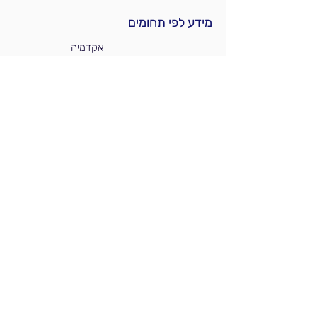
מידע לפי תחומים
אקדמיה
עורכי דין
עורכי פטנטים
תעשיה וחברות
אנליסטים וחברות חקירות
משרדי ממשלה
חברות מדיה ותקשורת
English
Designed by
BestSite
כל הזכויות שמורות לארד-אופיר