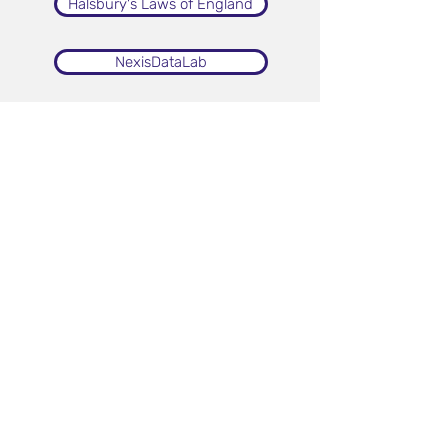
Halsbury's Laws of England
NexisDataLab
ChemZent
IP Data Direct (IPDD)
CAS Chemical Supplier Insights
CAS Chemical Compliance Index