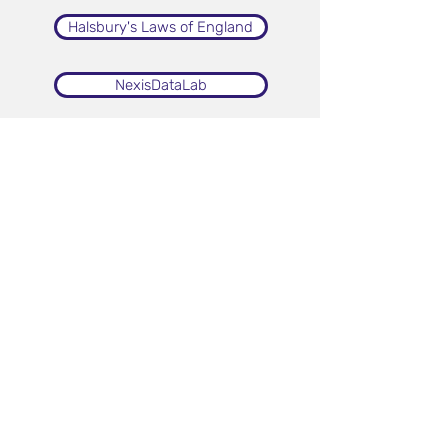
Halsbury's Laws of England
NexisDataLab
ChemZent
IP Data Direct (IPDD)
CAS Chemical Supplier Insights
CAS Chemical Compliance Index