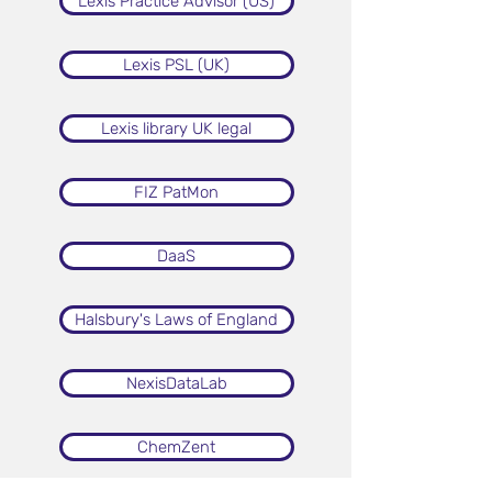
Lexis Practice Advisor (US)
Lexis PSL (UK)
Lexis library UK legal
FIZ PatMon
DaaS
Halsbury's Laws of England
NexisDataLab
ChemZent