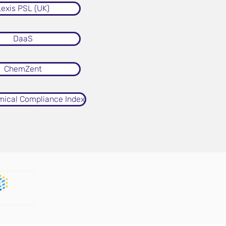
exis PSL (UK)
DaaS
ChemZent
ical Compliance Index