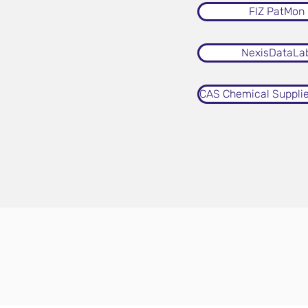
FIZ PatMon
NexisDataLa
CAS Chemical Supplie