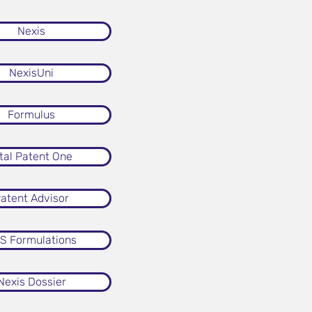
Nexis
NexisUni
Formulus
tal Patent One
atent Advisor
S Formulations
Nexis Dossier