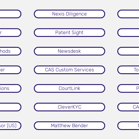
Nexis Diligence
r
Patent Sight
thods
Newsdesk
zer
CAS Custom Services
To
tions
CourtLink
P
CleverKYC
CA
sor (US)
Matthew Bender