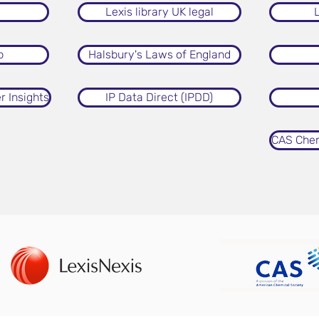
Lexis library UK legal
L
b
Halsbury's Laws of England
r Insights
IP Data Direct (IPDD)
CAS Chem