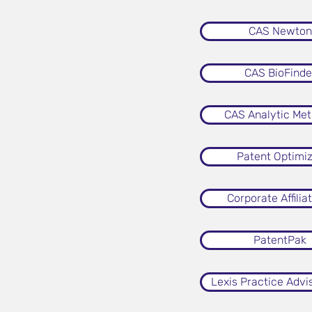
CAS Newton
CAS BioFinde
CAS Analytic Me
Patent Optimi
Corporate Affilia
PatentPak
Lexis Practice Advi