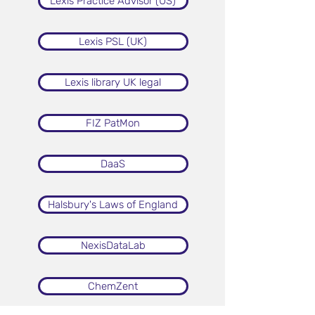
Lexis Practice Advisor (US)
Lexis PSL (UK)
Lexis library UK legal
FIZ PatMon
DaaS
Halsbury's Laws of England
NexisDataLab
ChemZent